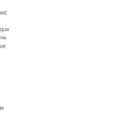
est
aque
une
er.
de