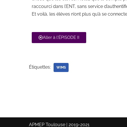
raccourci dans l’ENT, sans service d’authentifi
Et voilà, les élèves n’ont plus qu’à se connecte
Aller à l'ÉPISODE II
Étiquettes:
WIMS
APMEP Toulouse | 2019-2021