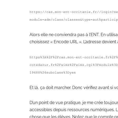
https://cas.mon-ent-occitanie.fr//login?se
module=adm/class/
c
lasses&type=authparticip
Alors elle ne conviendra pas à l’ENT. En utilis
choisissez « Encode URL ». L’adresse devient a
https%3A%2F%2Fcas.mon-ent-occitanie.fr%2F%
cotedazur.fr%2Fwims%2Fwims.cgi%3Fmodule%3D
19488%26subclass%3Dyes
Et là, ça doit marcher. Donc vérifiez avant si 
D’un point de vue pratique, je me crée toujo
accessibles depuis ressources numériques. 
chose que les élèves. Notez que le compte prof