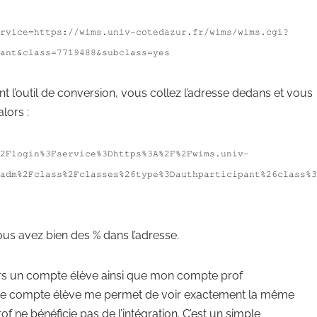
rvice=https://wims.univ-cotedazur.fr/wims/wims.cgi?
ant&class=7719488&subclass=yes
ant l’outil de conversion, vous collez l’adresse dedans et vous
lors :
2Flogin%3Fservice%3Dhttps%3A%2F%2Fwims.univ-
adm%2Fclass%2Fclasses%26type%3Dauthparticipant%26class%3
vous avez bien des % dans l’adresse.
urs un compte élève ainsi que mon compte prof
Le compte élève me permet de voir exactement la même
 ne bénéficie pas de l’intégration. C’est un simple