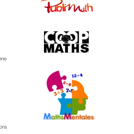
onne
ions