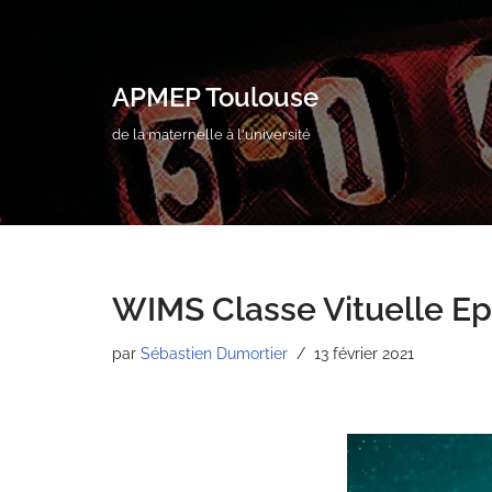
Aller
au
APMEP Toulouse
contenu
de la maternelle à l'université
WIMS Classe Vituelle Ep
par
Sébastien Dumortier
13 février 2021