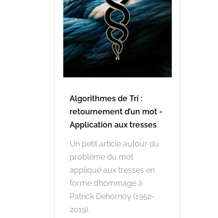
Algorithmes de Tri :
retournement d’un mot -
Application aux tresses
Un petit article autour du
problème du mot
appliqué aux tresses en
forme d’hommage à
Patrick Dehornoy (1952-
2019).