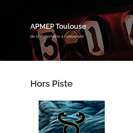
Aller
au
APMEP Toulouse
contenu
de la maternelle à l'université
Hors Piste