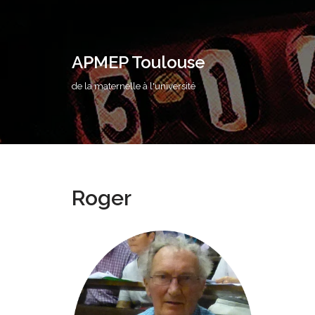
Aller
au
APMEP Toulouse
contenu
de la maternelle à l'université
Roger