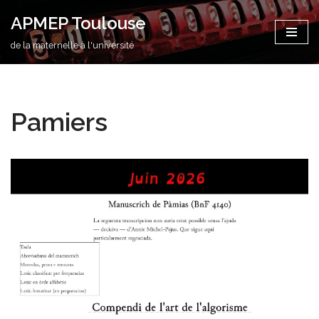
APMEP Toulouse
Aller
de la maternelle à l'université
au
contenu
Pamiers