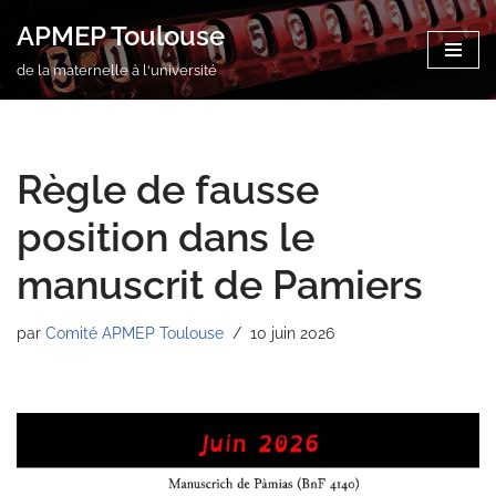
APMEP Toulouse
Aller
de la maternelle à l'université
au
contenu
Règle de fausse
position dans le
manuscrit de Pamiers
par
Comité APMEP Toulouse
10 juin 2026