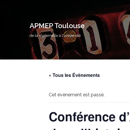
Aller
au
APMEP Toulouse
contenu
de la maternelle à l'université
« Tous les Évènements
Cet évènement est passé.
Conférence d’