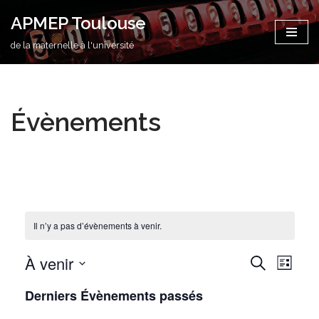
APMEP Toulouse
Aller
de la maternelle à l'université
au
contenu
Évènements
Il n’y a pas d’évènements à venir.
À venir
Recher
Navi
Recherche
Liste
Sélectionnez
de
et
Derniers Évènements passés
une
vue
navigat
date.