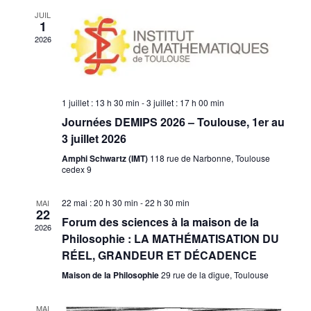
Évè
JUIL
de
1
2026
vues
Évènem
1 juillet : 13 h 30 min
-
3 juillet : 17 h 00 min
Journées DEMIPS 2026 – Toulouse, 1er au
3 juillet 2026
Amphi Schwartz (IMT)
118 rue de Narbonne, Toulouse
cedex 9
22 mai : 20 h 30 min
-
22 h 30 min
MAI
22
Forum des sciences à la maison de la
2026
Philosophie : LA MATHÉMATISATION DU
RÉEL, GRANDEUR ET DÉCADENCE
Maison de la Philosophie
29 rue de la digue, Toulouse
MAI