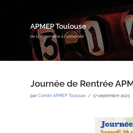
Aller
au
APMEP Toulouse
contenu
de la maternelle à l'université
Journée de Rentrée AP
par
Comité APMEP Toulouse
17 septembre 2023