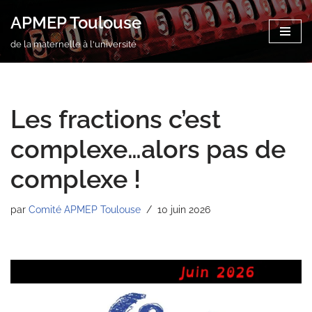
APMEP Toulouse
Aller
de la maternelle à l'université
au
contenu
Les fractions c’est
complexe…alors pas de
complexe !
par
Comité APMEP Toulouse
10 juin 2026