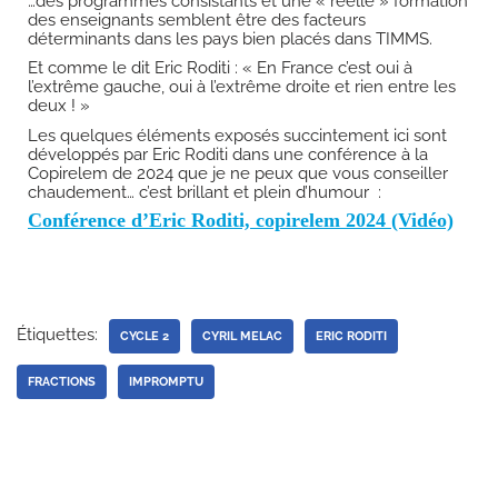
…des programmes consistants et une « réèlle » formation
des enseignants semblent être des facteurs
déterminants dans les pays bien placés dans TIMMS.
Et comme le dit Eric Roditi : « En France c’est oui à
l’extrême gauche, oui à l’extrême droite et rien entre les
deux ! »
Les quelques éléments exposés succintement ici sont
développés par Eric Roditi dans une conférence à la
Copirelem de 2024 que je ne peux que vous conseiller
chaudement… c’est brillant et plein d’humour :
Conférence d’Eric Roditi, copirelem 2024 (Vidéo)
Étiquettes:
CYCLE 2
CYRIL MELAC
ERIC RODITI
FRACTIONS
IMPROMPTU